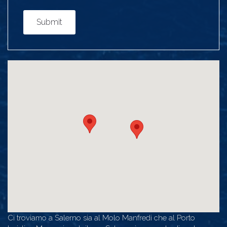
Submit
Ci troviamo a Salerno sia al Molo Manfredi che al Porto