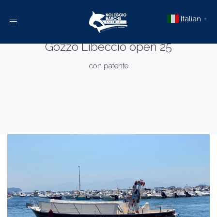
Italian
▼
Toggle
navigation
Gozzo Libeccio open 25
con patente