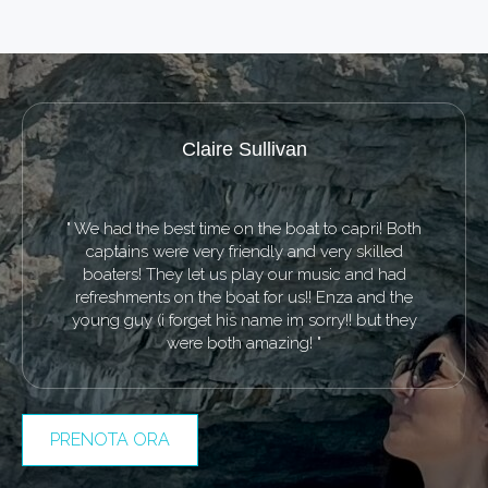
Matt Brand
" We rented a boat without captain from Noleggio
and had a great experience. Sara checked us in
and was very professional - explaining the boat
and the boat's systems. The boat was like new,
clean - and operated as expected. We spent 4-5
hours on the water with stops at a beach and for
lunch. When we returned, we fueled the boat with
their staff and paid the fuel invoice. This was an
amazing experience and a great opportunity to see
the Amalfi coast from the sea. THANK YOU/
PRENOTA ORA
GRAZIE! "