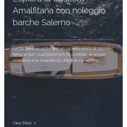
Amalfitana con noleggio
barche Salerno
La Costiera Amalfitana è un gioiello unico al mondo,
famosa per i suoi panorami mozzafiato, le acque
cristalline e le incantevoli cittadine come Posi…
View More